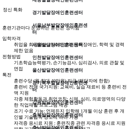
정신 특화
경기발달장애인훈련센터
서울남부발달장애인훈련센
훈련기관마다 운영하는 훈련은 상이함
터
입학자격
취업을 희망하는 15세 이상의 등록장애인, 학력 및 경력
서울발달장애인훈련센터
제한 없음
전형방법
인천발달장애인훈련센터
기초학습능력평가, 손기능검사, 심리검사, 의료 관찰 및
면접
울산발달장애인훈련센터
특전
훈련수당 (월 최대 40만원) 지급 (해당자에 한함)
경기북부발달장애인훈련센
훈련비 전액 국가지원: 교육비, 실습 재료비 등 훈련비 전
터
액 지원
각종 체험활동과 취업코칭: 신체, 심리, 의료영역의 다양
강원발달장애인훈련센터
한 직업재활 프로그램 제공
조기 수료 가능: 언제든지 입학해 1개월 이상 훈련 후 개
충북발달장애인훈련센터
인별 기술습득 정도에 따라 가능
자격증 응시료 지원 : 훈련직종 관련 자격증 응시료 지원
충남발달장애인훈련센터