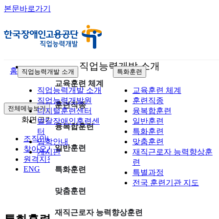
본문바로가기
직업능력개발 소개
홈
직업능력개발 소개
특화훈련
교육훈련 체계
직업능력개발 소개
교육훈련 체계
직업능력개발원
훈련직종
훈련직종
전체메뉴보기
디지털훈련센터
융복합훈련
화면크기
축소
확대
초기화
발달장애인훈련센
일반훈련
융복합훈련
터
특화훈련
조직안내
입학안내
맞춤훈련
일반훈련
찾아오시는길
게시판
재직근로자 능력향상훈
원격지원
련
ENG
특화훈련
특별과정
전국 훈련기관 지도
맞춤훈련
재직근로자 능력향상훈련