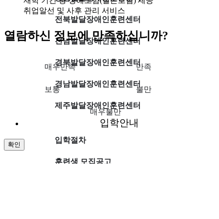
재학 기간 중 상해보험(실손보험) 제공
취업알선 및 사후 관리 서비스
전북발달장애인훈련센터
열람하신 정보에 만족하십니까?
전남발달장애인훈련센터
경북발달장애인훈련센터
매우만족
만족
경남발달장애인훈련센터
보통
불만
제주발달장애인훈련센터
매우불만
입학안내
입학절차
확인
훈련생 모집공고
전체메뉴
입학하고 싶어요
전체메뉴 닫기
게시판
외부강사 모집공고