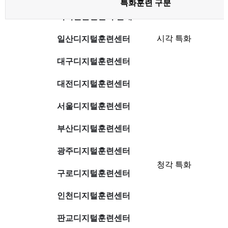
특화훈련 구분
디지털훈련센터 안내
특
화
시각 특화
일산디지털훈련센터
훈
련
개
대구디지털훈련센터
설
과
정-
대전디지털훈련센터
특
화
훈
서울디지털훈련센터
련
구
부산디지털훈련센터
분,
직
종-
광주디지털훈련센터
정
보
청각 특화
제
구로디지털훈련센터
공
인천디지털훈련센터
판교디지털훈련센터