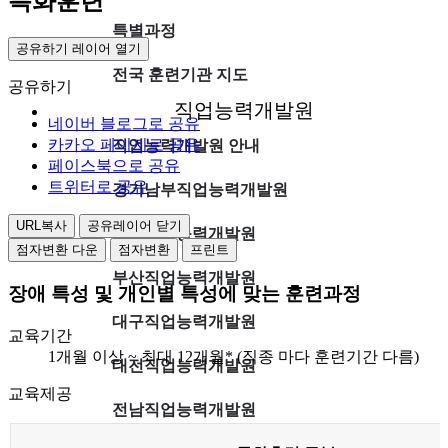
특화훈련
특별과정
공유하기 레이어 열기
전국 훈련기관 지도
공유하기
직업능력개발원
네이버 블로그로 공유
카카오 페이지로 공유
직업능력개발원 안내
페이스북으로 공유
트위터로 공유
경기남부직업능력개발원
URL복사
공유레이어 닫기
일산직업능력개발원
점자변환 다운
점자변환
프린트
부산직업능력개발원
장애 특성 및 개인별 특성에 맞는 훈련과정
대구직업능력개발원
교육기간
1개월 이상 ~ 최대 12개월* (직종 마다 훈련기간 다름)
대전직업능력개발원
교육제공
전남직업능력개발원
디지털훈련센터