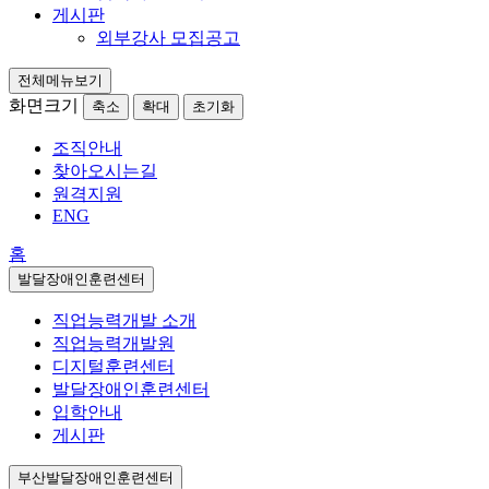
게시판
외부강사 모집공고
전체메뉴보기
화면크기
축소
확대
초기화
조직안내
찾아오시는길
원격지원
ENG
홈
발달장애인훈련센터
직업능력개발 소개
직업능력개발원
디지털훈련센터
발달장애인훈련센터
입학안내
게시판
부산발달장애인훈련센터