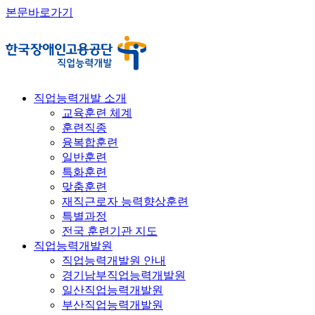
본문바로가기
직업능력개발 소개
교육훈련 체계
훈련직종
융복합훈련
일반훈련
특화훈련
맞춤훈련
재직근로자 능력향상훈련
특별과정
전국 훈련기관 지도
직업능력개발원
직업능력개발원 안내
경기남부직업능력개발원
일산직업능력개발원
부산직업능력개발원