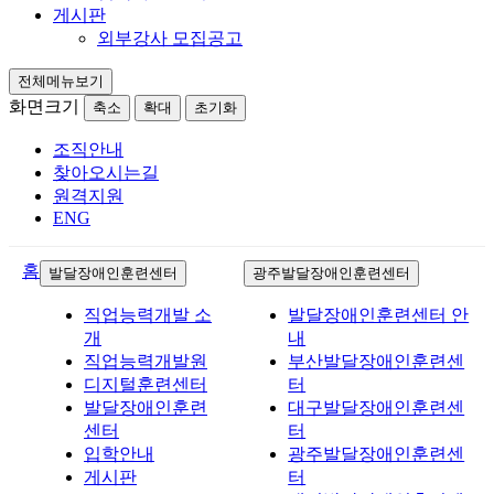
게시판
외부강사 모집공고
전체메뉴보기
화면크기
축소
확대
초기화
조직안내
찾아오시는길
원격지원
ENG
홈
발달장애인훈련센터
광주발달장애인훈련센터
직업능력개발 소
발달장애인훈련센터 안
개
내
직업능력개발원
부산발달장애인훈련센
디지털훈련센터
터
발달장애인훈련
대구발달장애인훈련센
센터
터
입학안내
광주발달장애인훈련센
게시판
터