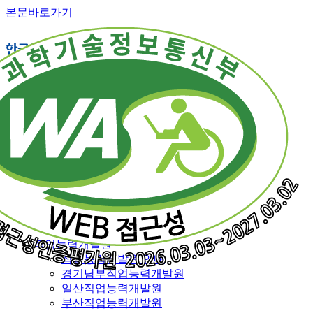
본문바로가기
직업능력개발 소개
교육훈련 체계
훈련직종
융복합훈련
일반훈련
특화훈련
맞춤훈련
재직근로자 능력향상훈련
특별과정
전국 훈련기관 지도
직업능력개발원
직업능력개발원 안내
경기남부직업능력개발원
일산직업능력개발원
부산직업능력개발원