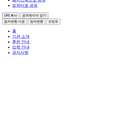
페이스북으로 공유
트위터로 공유
URL복사
공유레이어 닫기
점자변환 다운
점자변환
프린트
홈
기관 소개
훈련 안내
입학 안내
공지사항
검색
전체
1 건
1/1 페이지
적용
공지사항에 대한
제목
등록일
첨부
조회수 정보제공
번
첨
조회
제목
등록일
호
부
수
광주발달장애인훈련센터 양성과정
2024-
1
682
01-09