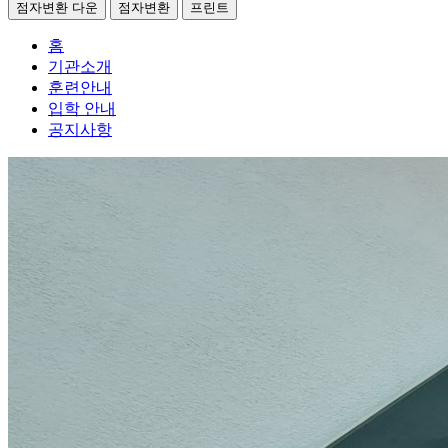
점자변환 다운
점자변환
프린트
홈
기관소개
훈련안내
입학 안내
공지사항