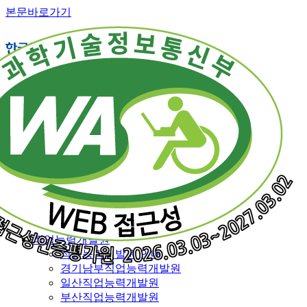
본문바로가기
직업능력개발 소개
교육훈련 체계
훈련직종
융복합훈련
일반훈련
특화훈련
맞춤훈련
재직근로자 능력향상훈련
특별과정
전국 훈련기관 지도
직업능력개발원
직업능력개발원 안내
경기남부직업능력개발원
일산직업능력개발원
부산직업능력개발원