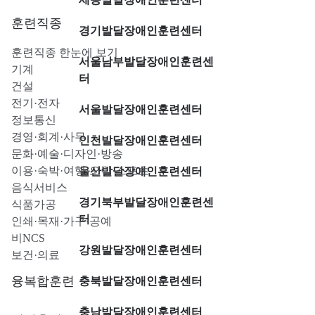
훈련직종
경기발달장애인훈련센터
훈련직종 한눈에 보기
서울남부발달장애인훈련센
기계
터
건설
전기·전자
서울발달장애인훈련센터
정보통신
경영·회계·사무
인천발달장애인훈련센터
문화·예술·디자인·방송
이용·숙박·여행·오락·스포츠
울산발달장애인훈련센터
음식서비스
경기북부발달장애인훈련센
식품가공
터
인쇄·목재·가구·공예
비NCS
강원발달장애인훈련센터
보건·의료
융복합훈련
충북발달장애인훈련센터
충남발달장애인훈련센터