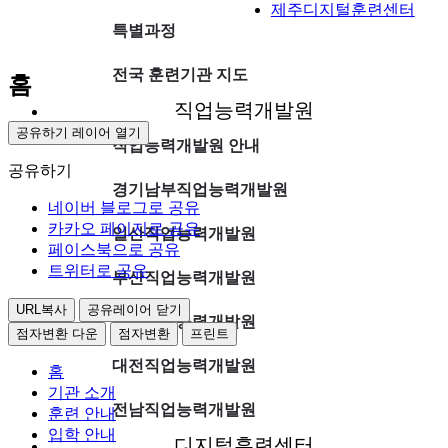
제주디지털훈련센터
특별과정
전국 훈련기관 지도
홈
직업능력개발원
공유하기 레이어 열기
직업능력개발원 안내
공유하기
경기남부직업능력개발원
네이버 블로그로 공유
카카오 페이지로 공유
일산직업능력개발원
페이스북으로 공유
트위터로 공유
부산직업능력개발원
URL복사
공유레이어 닫기
대구직업능력개발원
점자변환 다운
점자변환
프린트
대전직업능력개발원
홈
기관 소개
전남직업능력개발원
훈련 안내
입학 안내
디지털훈련센터