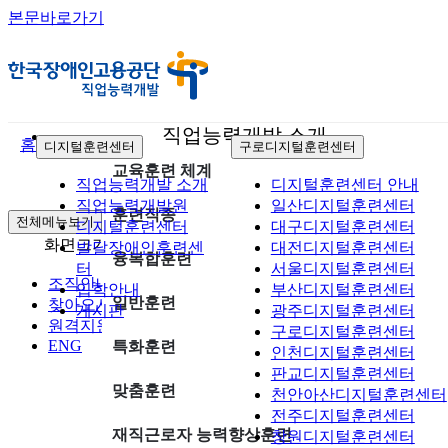
본문바로가기
직업능력개발 소개
홈
디지털훈련센터
구로디지털훈련센터
교육훈련 체계
직업능력개발 소개
디지털훈련센터 안내
직업능력개발원
일산디지털훈련센터
훈련직종
전체메뉴보기
디지털훈련센터
대구디지털훈련센터
화면크기
축소
확대
초기화
발달장애인훈련센
대전디지털훈련센터
융복합훈련
터
서울디지털훈련센터
조직안내
입학안내
부산디지털훈련센터
일반훈련
찾아오시는길
게시판
광주디지털훈련센터
원격지원
구로디지털훈련센터
ENG
특화훈련
인천디지털훈련센터
판교디지털훈련센터
맞춤훈련
천안아산디지털훈련센터
전주디지털훈련센터
재직근로자 능력향상훈련
창원디지털훈련센터