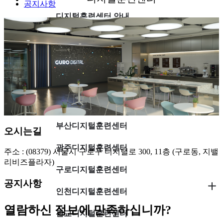
공지사항
디지털훈련센터 안내
일산디지털훈련센터
대구디지털훈련센터
대전디지털훈련센터
서울디지털훈련센터
부산디지털훈련센터
오시는길
광주디지털훈련센터
주소 : (08379) 서울시 구로구 디지털로 300, 11층 (구로동, 지밸
리비즈플라자)
구로디지털훈련센터
공지사항
인천디지털훈련센터
열람하신 정보에 만족하십니까?
판교디지털훈련센터