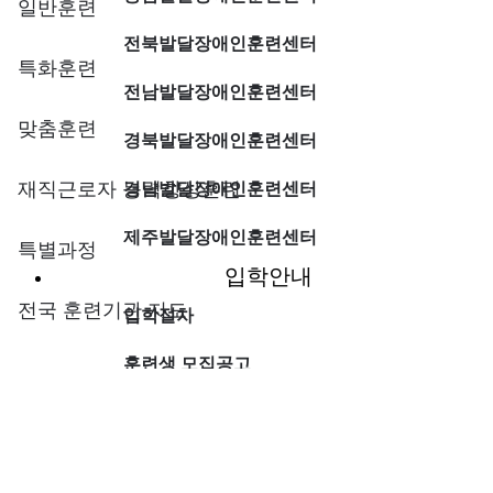
일반훈련
전북발달장애인훈련센터
특화훈련
전남발달장애인훈련센터
맞춤훈련
경북발달장애인훈련센터
재직근로자 능력향상훈련
경남발달장애인훈련센터
제주발달장애인훈련센터
특별과정
입학안내
전국 훈련기관 지도
입학절차
훈련생 모집공고
입학하고 싶어요
직업능력개발원
게시판
외부강사 모집공고
직업능력개발원 안내