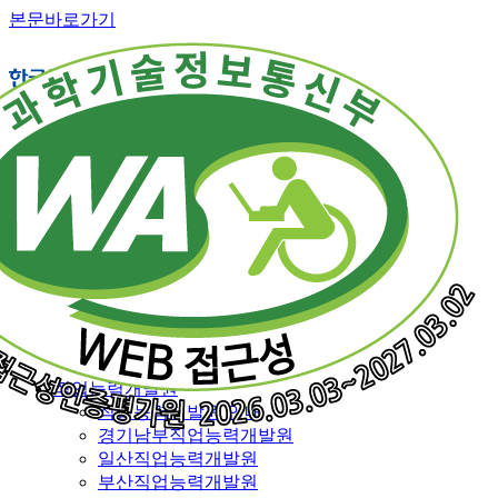
본문바로가기
직업능력개발 소개
교육훈련 체계
훈련직종
융복합훈련
일반훈련
특화훈련
맞춤훈련
재직근로자 능력향상훈련
특별과정
전국 훈련기관 지도
직업능력개발원
직업능력개발원 안내
경기남부직업능력개발원
일산직업능력개발원
부산직업능력개발원