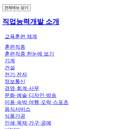
전체메뉴 닫기
직업능력개발 소개
교육훈련 체계
훈련직종
훈련직종 한눈에 보기
기계
건설
전기·전자
정보통신
경영·회계·사무
문화·예술·디자인·방송
이용·숙박·여행·오락·스포츠
음식서비스
식품가공
인쇄·목재·가구·공예