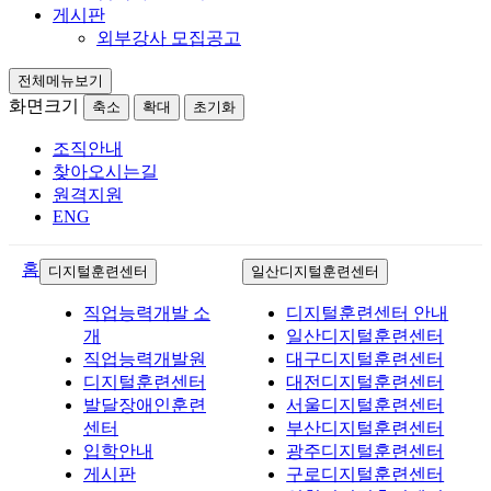
게시판
외부강사 모집공고
전체메뉴보기
화면크기
축소
확대
초기화
조직안내
찾아오시는길
원격지원
ENG
홈
디지털훈련센터
일산디지털훈련센터
직업능력개발 소
디지털훈련센터 안내
개
일산디지털훈련센터
직업능력개발원
대구디지털훈련센터
디지털훈련센터
대전디지털훈련센터
발달장애인훈련
서울디지털훈련센터
센터
부산디지털훈련센터
입학안내
광주디지털훈련센터
게시판
구로디지털훈련센터