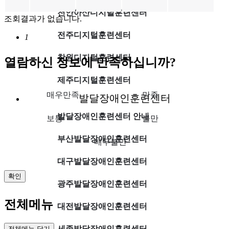
천안아산디지털훈련센터
공
조회결과가 없습니다.
지
사
전주디지털훈련센터
현
1
항
재
에
페
창원디지털훈련센터
대
열람하신 정보에 만족하십니까?
이
한
지
제
제주디지털훈련센터
목
등
매우만족
만족
발달장애인훈련센터
록
일
첨
발달장애인훈련센터 안내
보통
불만
부
조
부산발달장애인훈련센터
회
매우불만
수
정
대구발달장애인훈련센터
보
제
확인
공
광주발달장애인훈련센터
전체메뉴
대전발달장애인훈련센터
세종발달장애인훈련센터
전체메뉴 닫기