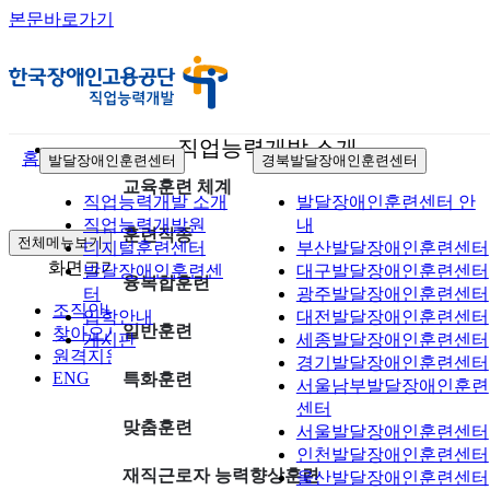
본문바로가기
직업능력개발 소개
홈
발달장애인훈련센터
경북발달장애인훈련센터
교육훈련 체계
직업능력개발 소개
발달장애인훈련센터 안
직업능력개발원
내
훈련직종
전체메뉴보기
디지털훈련센터
부산발달장애인훈련센터
화면크기
축소
확대
초기화
발달장애인훈련센
대구발달장애인훈련센터
융복합훈련
터
광주발달장애인훈련센터
조직안내
입학안내
대전발달장애인훈련센터
일반훈련
찾아오시는길
게시판
세종발달장애인훈련센터
원격지원
경기발달장애인훈련센터
ENG
특화훈련
서울남부발달장애인훈련
센터
맞춤훈련
서울발달장애인훈련센터
인천발달장애인훈련센터
재직근로자 능력향상훈련
울산발달장애인훈련센터