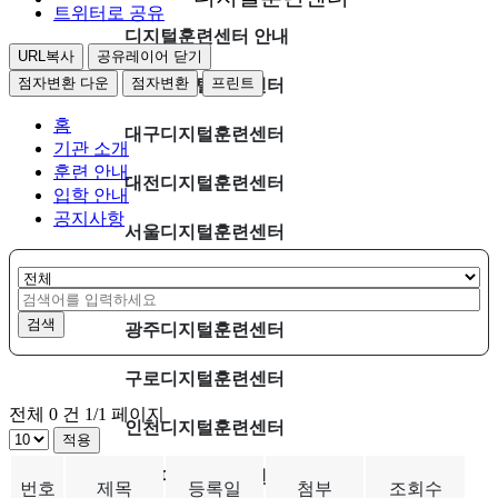
트위터로 공유
디지털훈련센터 안내
URL복사
공유레이어 닫기
점자변환 다운
점자변환
프린트
일산디지털훈련센터
홈
대구디지털훈련센터
기관 소개
훈련 안내
대전디지털훈련센터
입학 안내
공지사항
서울디지털훈련센터
부산디지털훈련센터
검색
광주디지털훈련센터
구로디지털훈련센터
전체
0 건
1/1 페이지
인천디지털훈련센터
적용
판교디지털훈련센터
번호
제목
등록일
첨부
조회수