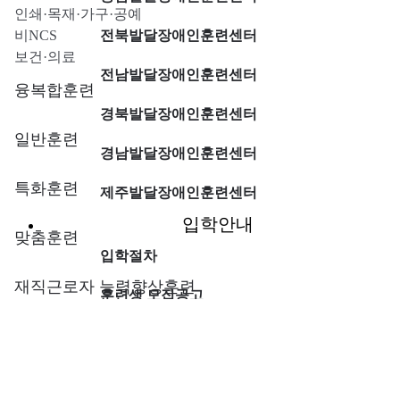
인쇄·목재·가구·공예
비NCS
전북발달장애인훈련센터
보건·의료
전남발달장애인훈련센터
융복합훈련
경북발달장애인훈련센터
일반훈련
경남발달장애인훈련센터
특화훈련
제주발달장애인훈련센터
입학안내
맞춤훈련
입학절차
재직근로자 능력향상훈련
훈련생 모집공고
특별과정
입학하고 싶어요
게시판
전국 훈련기관 지도
외부강사 모집공고