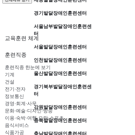
경기발달장애인훈련센터
직업능력개발 소개
서울남부발달장애인훈련센
터
교육훈련 체계
서울발달장애인훈련센터
훈련직종
인천발달장애인훈련센터
훈련직종 한눈에 보기
울산발달장애인훈련센터
기계
건설
경기북부발달장애인훈련센
전기·전자
터
정보통신
경영·회계·사무
강원발달장애인훈련센터
문화·예술·디자인·방송
이용·숙박·여행·오락·스포츠
충북발달장애인훈련센터
음식서비스
식품가공
충남발달장애인훈련센터