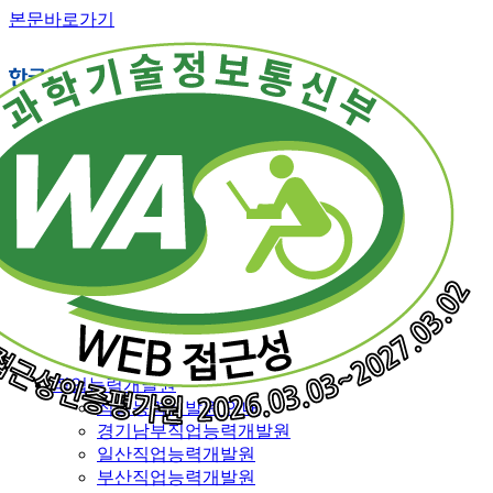
본문바로가기
직업능력개발 소개
교육훈련 체계
훈련직종
융복합훈련
일반훈련
특화훈련
맞춤훈련
재직근로자 능력향상훈련
특별과정
전국 훈련기관 지도
직업능력개발원
직업능력개발원 안내
경기남부직업능력개발원
일산직업능력개발원
부산직업능력개발원