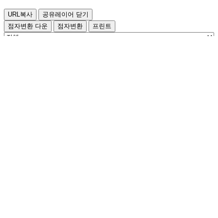
URL복사
공유레이어 닫기
점자변환 다운
점자변환
프린트
검색
전체
1 건
1/1 페이지
적용
에 대한
제목
등록일
첨부
조회수 정보제공
번
첨
조회
제목
등록일
호
부
수
제주디지털훈련센터 외부강사 인력
2025-
1
104
12-22
모집 공고( ~ 26.01.02)
1
현재 페이지
열람하신 정보에 만족하십니까?
매우만족
만족