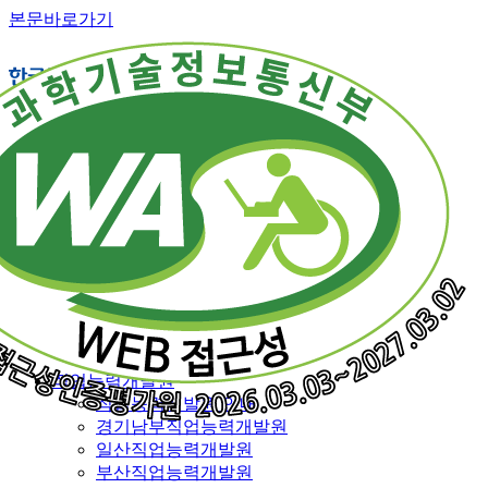
본문바로가기
직업능력개발 소개
교육훈련 체계
훈련직종
융복합훈련
일반훈련
특화훈련
맞춤훈련
재직근로자 능력향상훈련
특별과정
전국 훈련기관 지도
직업능력개발원
직업능력개발원 안내
경기남부직업능력개발원
일산직업능력개발원
부산직업능력개발원