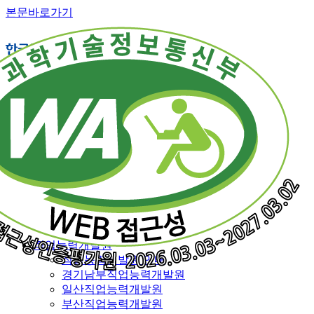
본문바로가기
직업능력개발 소개
교육훈련 체계
훈련직종
융복합훈련
일반훈련
특화훈련
맞춤훈련
재직근로자 능력향상훈련
특별과정
전국 훈련기관 지도
직업능력개발원
직업능력개발원 안내
경기남부직업능력개발원
일산직업능력개발원
부산직업능력개발원