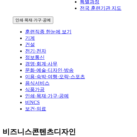
특별과정
전국 훈련기관 지도
인쇄·목재·가구·공예
훈련직종 한눈에 보기
기계
건설
전기·전자
정보통신
경영·회계·사무
문화·예술·디자인·방송
이용·숙박·여행·오락·스포츠
음식서비스
식품가공
인쇄·목재·가구·공예
비NCS
보건·의료
비즈니스콘텐츠디자인