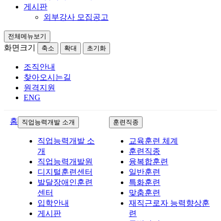
게시판
외부강사 모집공고
전체메뉴보기
화면크기
축소
확대
초기화
조직안내
찾아오시는길
원격지원
ENG
홈
직업능력개발 소개
훈련직종
직업능력개발 소
교육훈련 체계
개
훈련직종
직업능력개발원
융복합훈련
디지털훈련센터
일반훈련
발달장애인훈련
특화훈련
센터
맞춤훈련
입학안내
재직근로자 능력향상훈
게시판
련