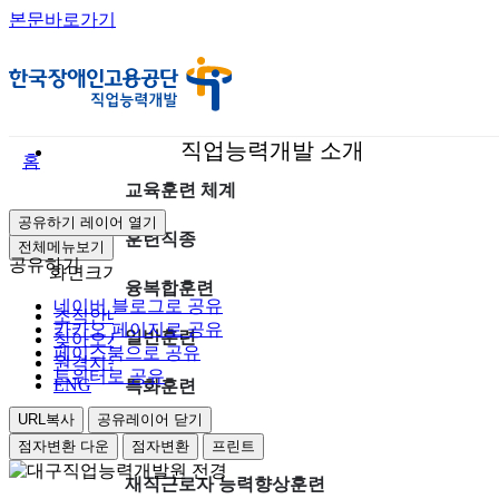
본문바로가기
직업능력개발 소개
홈
교육훈련 체계
공유하기 레이어 열기
훈련직종
전체메뉴보기
공유하기
화면크기
축소
확대
초기화
융복합훈련
네이버 블로그로 공유
조직안내
카카오 페이지로 공유
일반훈련
찾아오시는길
페이스북으로 공유
원격지원
트위터로 공유
ENG
특화훈련
URL복사
공유레이어 닫기
맞춤훈련
점자변환 다운
점자변환
프린트
재직근로자 능력향상훈련