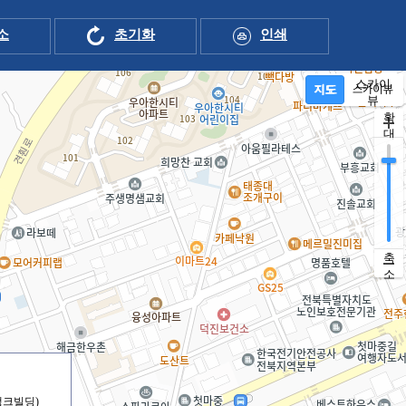
소
초기화
인쇄
스카이
지도
뷰
확
대
축
소
뱅크빌딩)