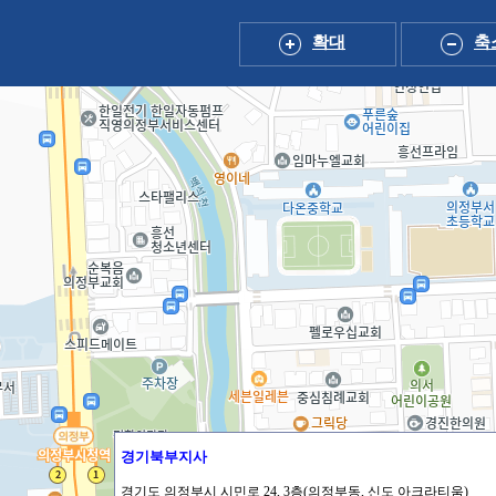
확대
축
경기북부지사
경기도 의정부시 시민로 24, 3층(의정부동, 신도 아크라티움)