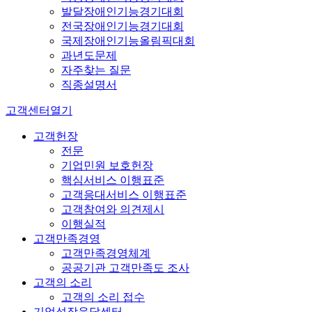
발달장애인기능경기대회
전국장애인기능경기대회
국제장애인기능올림픽대회
과년도문제
자주찾는 질문
직종설명서
고객센터
열기
고객헌장
전문
기업민원 보호헌장
핵심서비스 이행표준
고객응대서비스 이행표준
고객참여와 의견제시
이행실적
고객만족경영
고객만족경영체계
공공기관 고객만족도 조사
고객의 소리
고객의 소리 접수
기업성장응답센터