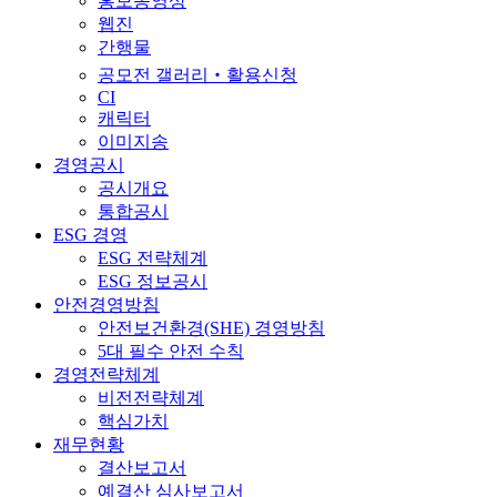
홍보동영상
웹진
간행물
공모전 갤러리‧활용신청
CI
캐릭터
이미지송
경영공시
공시개요
통합공시
ESG 경영
ESG 전략체계
ESG 정보공시
안전경영방침
안전보건환경(SHE) 경영방침
5대 필수 안전 수칙
경영전략체계
비전전략체계
핵심가치
재무현황
결산보고서
예결산 심사보고서