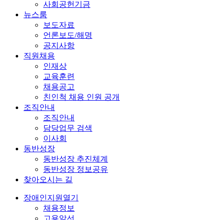
사회공헌기금
뉴스룸
보도자료
언론보도/해명
공지사항
직원채용
인재상
교육훈련
채용공고
친인척 채용 인원 공개
조직안내
조직안내
담당업무 검색
이사회
동반성장
동반성장 추진체계
동반성장 정보공유
찾아오시는 길
장애인지원
열기
채용정보
고용알선