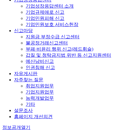
기업성장응답센터 소개
기업규제애로 신고
기업민원피해 신고
기업민원보호 서비스헌장
신고마당
지원금 부정수급 신고센터
불공정거래신고센터
부패·비윤리 행위 신고(레드휘슬)
갑질 및 청탁금지법 위반 등 신고지원센터
예산낭비신고
인권침해 신고
자유게시판
자주찾는 질문
취업지원업무
기업지원업무
능력개발업무
기타
설문조사
홈페이지 개선의견
정보공개
열기